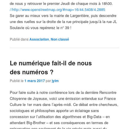
de nous y retrouver le premier Jeudi de chaque mois à 18h30.
//http://www.openstreetmap.org/#map=16/44.5408/4.2885
Se garer au mieux vers la mairie de Largentière, puis descendre
une des ruelles sur la droite de la rue principale jusqu’à la rue JL
Soulavie où vous repérerez le n° 39 !
Publié dans
Association
,
Non classé
Le numérique fait-il de nous
des numéros ?
Publié le
1 mars 2017
par
jylm
Pour faire suite à notre conférence lors de la dernière Rencontre
Citoyenne de Joyeuse, voici une émission entendue sur France
Culture le 1er mars dans l’après-midi. Ce débat entre chercheurs,
sociologues et philosophes apporte un éclairage sans
concession sur l’utilisation des algorithmes et Big-Data – en
attendant Big-Brother – et ses conséquences en termes de
préservation non seulement de la vie privée mais aussi du