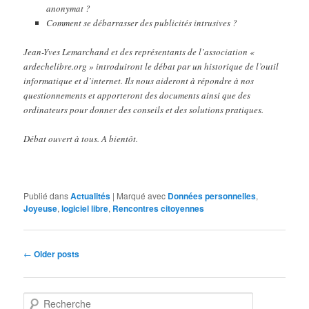
anonymat ?
Comment se débarrasser des publicités intrusives ?
Jean-Yves Lemarchand et des représentants de l’association «
ardechelibre.org » introduiront le débat par un historique de l’outil
informatique et d’internet. Ils nous aideront à répondre à nos
questionnements et apporteront des documents ainsi que des
ordinateurs pour donner des conseils et des solutions pratiques.
Débat ouvert à tous. A bientôt.
Publié dans
Actualités
|
Marqué avec
Données personnelles
,
Joyeuse
,
logiciel libre
,
Rencontres citoyennes
Navigation
←
Older posts
des
articles
R