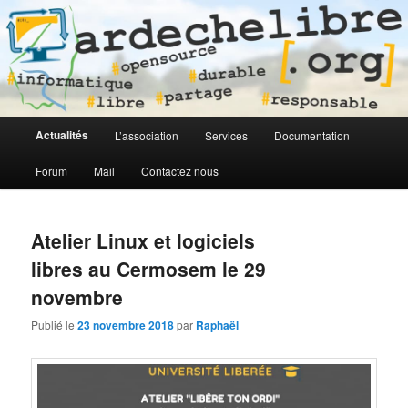
Logiciel libre en Ardèche
ardechelibre[.org]
Menu
Actualités
L’association
Services
Documentation
Aller
Aller
principal
Forum
Mail
Contactez nous
au
au
contenu
contenu
Atelier Linux et logiciels
principal
secondaire
libres au Cermosem le 29
novembre
Publié le
23 novembre 2018
par
Raphaël