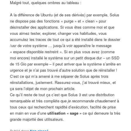
Malgré tout, quelques ombres au tableau :
A la différence de Ubuntu (et de ses dérivés) par exemple, Solus
ne dispose pas des fonctions « purge » et « clean » pour
désinstaller des applications. Si vous êtes comme moi et que
vous aimez tester, explorer, changer vos habitudes, vous
accumulez les traces de tout ce qui a été installé dans le dossier
/usr de votre système … jusqu’à voir apparaître le message
« espace disponible restreint ». Si en plus vous avez (comme
moi encore) installé le système sur un petit disque dur – un SSD
de 15 Gio par exemple – il peut arriver que le système s’arrête en
urgence et je n’ai pas trouvé d’autre solution que de réinstaller !
C’est ce qui m’a amené à me séparer de Solus après trois
réinstallations, justement. Rassurez-vous, j’ai trouvé mieux, et
ça sera l’objet de mon prochain article.
Ce qu’il reste de tout ça c’est que Solus 3 est une distribution
remarquable et très complète que
je recommande chaudement
à
tous ceux qui recherchent rapidité d’exécution, facilité de prise
en main en vue d’une
utilisation « sage »
ce qui demeure la très
grande majorité des utilisateurs.
Publié dans