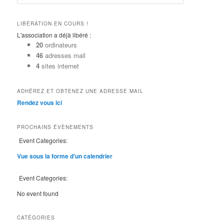
e
c
h
LIBÉRATION EN COURS !
e
L'association a déjà libéré :
r
20
ordinateurs
c
46
adresses mail
h
4
sites internet
e
ADHÉREZ ET OBTENEZ UNE ADRESSE MAIL
Rendez vous ici
PROCHAINS ÉVÈNEMENTS
Event Categories:
Vue sous la forme d'un calendrier
Event Categories:
No event found
CATÉGORIES