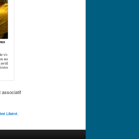
t associatif
iné Libéré
,