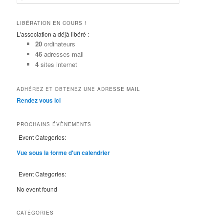
e
c
h
LIBÉRATION EN COURS !
e
L'association a déjà libéré :
r
20
ordinateurs
c
46
adresses mail
h
4
sites internet
e
ADHÉREZ ET OBTENEZ UNE ADRESSE MAIL
Rendez vous ici
PROCHAINS ÉVÈNEMENTS
Event Categories:
Vue sous la forme d'un calendrier
Event Categories:
No event found
CATÉGORIES