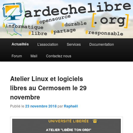
Logiciel libre en Ardèche
ardechelibre[.org]
Menu
Actualités
L’association
Services
Documentation
Aller
Aller
principal
Forum
Mail
Contactez nous
au
au
contenu
contenu
Atelier Linux et logiciels
principal
secondaire
libres au Cermosem le 29
novembre
Publié le
23 novembre 2018
par
Raphaël