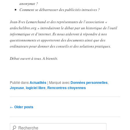
anonymat ?
Comment se débarrasser des publicités intrusives ?
Jean-Yves Lemarchand et des représentants de l’association «
ardechelibre.org » introduiront le débat par un historique de l’outil
informatique et d’internet. Ils nous aideront à répondre à nos
questionnements et apporteront des documents ainsi que des
ordinateurs pour donner des conseils et des solutions pratiques.
Débat ouvert à tous. A bientôt.
Publié dans
Actualités
|
Marqué avec
Données personnelles
,
Joyeuse
,
logiciel libre
,
Rencontres citoyennes
Navigation
←
Older posts
des
articles
R