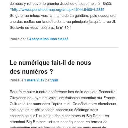
de nous y retrouver le premier Jeudi de chaque mois à 18h30.
//http://www.openstreetmap.org/#map=16/44.5408/4.2885
Se garer au mieux vers la mairie de Largentière, puis descendre
une des ruelles sur la droite de la rue principale jusqu’à la rue JL
Soulavie où vous repérerez le n° 39 !
Publié dans
Association
,
Non classé
Le numérique fait-il de nous
des numéros ?
Publié le
1 mars 2017
par
jylm
Pour faire suite à notre conférence lors de la dernière Rencontre
Citoyenne de Joyeuse, voici une émission entendue sur France
Culture le 1er mars dans l’après-midi. Ce débat entre chercheurs,
sociologues et philosophes apporte un éclairage sans
concession sur l’utilisation des algorithmes et Big-Data – en
attendant Big-Brother – et ses conséquences en termes de
préservation non seulement de la vie privée mais aussi du