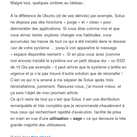
Malgré tout, quelques ombres au tableau :
A la différence de Ubuntu (et de ses dérivés) par exemple, Solus
ne dispose pas des fonctions « purge » et « clean » pour
désinstaller des applications. Si vous êtes comme moi et que
vous aimez tester, explorer, changer vos habitudes, vous
accumulez les traces de tout ce qui a été installé dans le dossier
/usr de votre système … jusqu’à voir apparaître le message
« espace disponible restreint ». Si en plus vous avez (comme
moi encore) installé le système sur un petit disque dur – un SSD
de 15 Gio par exemple – il peut arriver que le système s’arrête en
urgence et je n’ai pas trouvé d’autre solution que de réinstaller !
C’est ce qui m’a amené à me séparer de Solus après trois
réinstallations, justement. Rassurez-vous, j’ai trouvé mieux, et
ça sera l’objet de mon prochain article.
Ce qu’il reste de tout ça c’est que Solus 3 est une distribution
remarquable et très complète que
je recommande chaudement
à
tous ceux qui recherchent rapidité d’exécution, facilité de prise
en main en vue d’une
utilisation « sage »
ce qui demeure la très
grande majorité des utilisateurs.
Publié dans