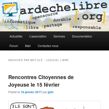
Logiciel libre en Ardèche
ardechelibre[.org]
Menu
Actualités
L’association
Services
Documentation
Aller
Aller
principal
Forum
Mail
Contactez nous
au
au
contenu
contenu
ARCHIVES PAR MOT-CLÉ :
LOGICIEL LIBRE
principal
secondaire
Rencontres Citoyennes de
Joyeuse le 15 février
Publié le
16 janvier 2017
par
jylm