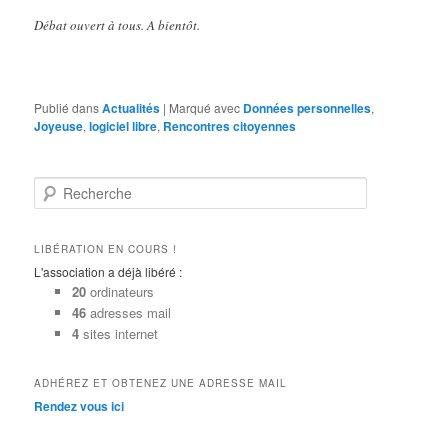
Débat ouvert à tous. A bientôt.
Publié dans
Actualités
|
Marqué avec
Données personnelles
,
Joyeuse
,
logiciel libre
,
Rencontres citoyennes
R
e
c
h
LIBÉRATION EN COURS !
e
L'association a déjà libéré :
r
20
ordinateurs
c
46
adresses mail
h
4
sites internet
e
ADHÉREZ ET OBTENEZ UNE ADRESSE MAIL
Rendez vous ici