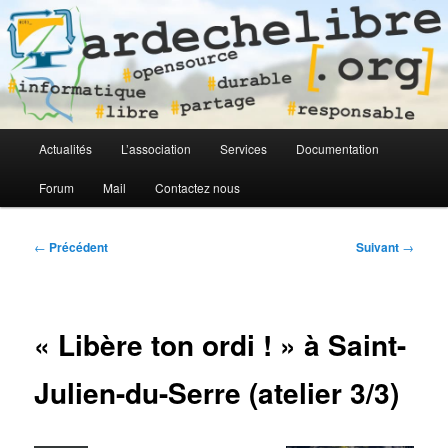
Logiciel libre en Ardèche
ardechelibre[.org]
Menu
Actualités
L’association
Services
Documentation
Aller
Aller
principal
Forum
Mail
Contactez nous
au
au
contenu
contenu
Navigation
←
Précédent
Suivant
→
des
principal
secondaire
articles
« Libère ton ordi ! » à Saint-
Julien-du-Serre (atelier 3/3)