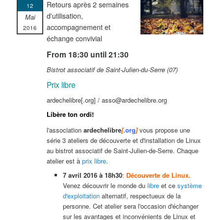
Retours après 2 semaines
12
d'utilisation,
Mai
accompagnement et
2016
échange convivial
From 18:30 until 21:30
Bistrot associatif de Saint-Julien-du-Serre (07)
Prix libre
ardechelibre[.org] / asso@ardechelibre.org
Libère ton ordi!
l'association
ardechelibre
[
.org
]
vous propose une
série 3 ateliers de découverte et d'installation de Linux
au bistrot associatif de Saint-Julien-de-Serre. Chaque
atelier est à
prix libre
.
7 avril 2016 à 18h30
:
Découverte de
Linux.
Venez découvrir le monde du
libre
et ce
système
d'exploitation
alternatif, respectueux de la
personne. Cet atelier sera l'occasion d'échanger
sur les avantages et inconvénients de Linux et