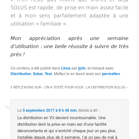
SOLUS est rapide, de prise en main assez facile
et à mon sens parfaitement adaptée à une
utilisation « familiale ».
Mon appréciation après une semaine
d’utilisation : une belle réussite à suivre de très
près !
Ce contenu a été publié dans
Linux
par
jylm
, et marqué avec
Distribution
,
Solus
,
Test
. Mettez-le en favori avec son
permalien
.
5 RÉFLEXIONS SUR «
ON A TESTÉ POUR VOUS : LA DISTRIBUTION SOLUS
»
Le
3 septembre 2017 à 9 h 48 min
,
felixltx
a dit :
La distribution en V3 devient incontournable. Une
distribution dont la prise en main est d’une facilité
déconcertante et qui s’enrichit chaque jour un peu plus.
Installée depuis plus de 2 semaine, j’ai un peu de mal à