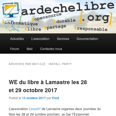
Logiciel libre en Ardèche
ardechelibre[.org]
Menu
Actualités
L’association
Services
Documentation
Aller
Aller
principal
Forum
Mail
Contactez nous
au
au
contenu
contenu
ARCHIVES PAR MOT-CLÉ :
INSTALL PARTY
principal
secondaire
WE du libre à Lamastre les 28
et 29 octobre 2017
Publié le
13 octobre 2017
par
Fred
L’association
Linux07
de Lamastre organise deux journées du
libre les 28 et 29 octobre prochain, au bar l’Estaminet.