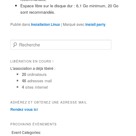
Espace libre sur le disque dur : 6,1 Go minimum, 20 Go
sont recommandés.
Publié dans
Installation Linux
|
Marqué avec
install party
R
e
c
h
LIBÉRATION EN COURS !
e
L'association a déjà libéré :
r
20
ordinateurs
c
46
adresses mail
h
4
sites internet
e
ADHÉREZ ET OBTENEZ UNE ADRESSE MAIL
Rendez vous ici
PROCHAINS ÉVÈNEMENTS
Event Categories: