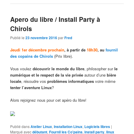
Apero du libre / Install Party à
Chirols
Publié le
23 novembre 2016
par
Fred
Jeudi
1er décembre prochain
, à partir de
18h30
, au
fournil
des copains de Chirols
(Prix libre).
Vous voulez
découvrir le monde du libre
, philosopher sur
le
numérique et le respect de la vie privée
autour d’une
bière
locale
, résoudre vos
problèmes informatiques
voire même
tenter l’aventure Linux
?
Alors rejoignez nous pour cet apéro du libre!
Publié dans
Atelier Linux
,
Installation Linux
,
Logiciels libres
|
Marqué avec
débutant
,
Fournil les Co'pains
,
install party
,
linux