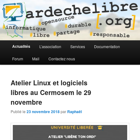
Logiciel libre en Ardèche
ardechelibre[.org]
Menu
Actualités
L’association
Services
Documentation
Aller
Aller
principal
Forum
Mail
Contactez nous
au
au
contenu
contenu
Atelier Linux et logiciels
principal
secondaire
libres au Cermosem le 29
novembre
Publié le
23 novembre 2018
par
Raphaël