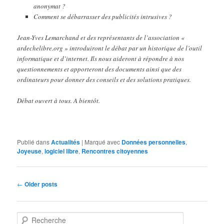
anonymat ?
Comment se débarrasser des publicités intrusives ?
Jean-Yves Lemarchand et des représentants de l’association «
ardechelibre.org » introduiront le débat par un historique de l’outil
informatique et d’internet. Ils nous aideront à répondre à nos
questionnements et apporteront des documents ainsi que des
ordinateurs pour donner des conseils et des solutions pratiques.
Débat ouvert à tous. A bientôt.
Publié dans
Actualités
|
Marqué avec
Données personnelles
,
Joyeuse
,
logiciel libre
,
Rencontres citoyennes
Navigation
←
Older posts
des
articles
R