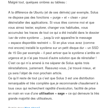
Malgré tout, quelques ombres au tableau :
A la différence de Ubuntu (et de ses dérivés) par exemple, Solus
ne dispose pas des fonctions « purge » et « clean » pour
désinstaller des applications. Si vous êtes comme moi et que
vous aimez tester, explorer, changer vos habitudes, vous
accumulez les traces de tout ce qui a été installé dans le dossier
/usr de votre système … jusqu’à voir apparaître le message
« espace disponible restreint ». Si en plus vous avez (comme
moi encore) installé le système sur un petit disque dur – un SSD
de 15 Gio par exemple – il peut arriver que le système s’arrête en
urgence et je n’ai pas trouvé d’autre solution que de réinstaller !
C’est ce qui m’a amené à me séparer de Solus après trois
réinstallations, justement. Rassurez-vous, j’ai trouvé mieux, et
ça sera l’objet de mon prochain article.
Ce qu’il reste de tout ça c’est que Solus 3 est une distribution
remarquable et très complète que
je recommande chaudement
à
tous ceux qui recherchent rapidité d’exécution, facilité de prise
en main en vue d’une
utilisation « sage »
ce qui demeure la très
grande majorité des utilisateurs.
Publié dans