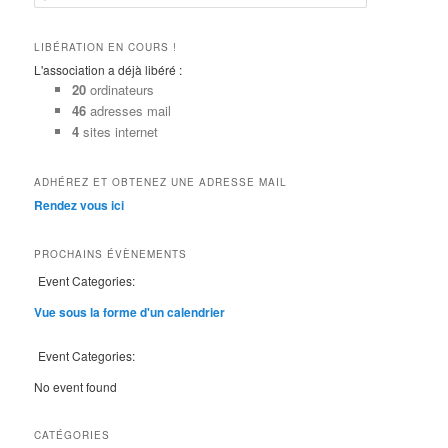
e
c
h
LIBÉRATION EN COURS !
e
L'association a déjà libéré :
r
20
ordinateurs
c
46
adresses mail
h
4
sites internet
e
ADHÉREZ ET OBTENEZ UNE ADRESSE MAIL
Rendez vous ici
PROCHAINS ÉVÈNEMENTS
Event Categories:
Vue sous la forme d'un calendrier
Event Categories:
No event found
CATÉGORIES