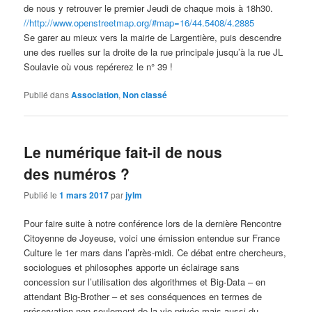
de nous y retrouver le premier Jeudi de chaque mois à 18h30.
//http://www.openstreetmap.org/#map=16/44.5408/4.2885
Se garer au mieux vers la mairie de Largentière, puis descendre
une des ruelles sur la droite de la rue principale jusqu’à la rue JL
Soulavie où vous repérerez le n° 39 !
Publié dans
Association
,
Non classé
Le numérique fait-il de nous
des numéros ?
Publié le
1 mars 2017
par
jylm
Pour faire suite à notre conférence lors de la dernière Rencontre
Citoyenne de Joyeuse, voici une émission entendue sur France
Culture le 1er mars dans l’après-midi. Ce débat entre chercheurs,
sociologues et philosophes apporte un éclairage sans
concession sur l’utilisation des algorithmes et Big-Data – en
attendant Big-Brother – et ses conséquences en termes de
préservation non seulement de la vie privée mais aussi du